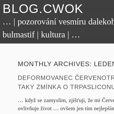
BLOG.CWOK
… | pozorování vesmíru dalekohl
bulmastif | kultura | …
MONTHLY ARCHIVES:
LEDE
DEFORMOVANEC ČERVENOTR
TAKY ZMÍNKA O TRPASLICON
… když se zamyslím, zjišťuji, že mi Červe
ovlivňuje život … ovšem jen tím nejlep