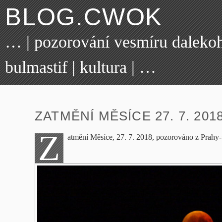
BLOG.CWOK
… | pozorování vesmíru dalekohl
bulmastif | kultura | …
ZATMĚNÍ MĚSÍCE 27. 7. 201
Z
atmění Měsíce, 27. 7. 2018, pozorováno z Prahy