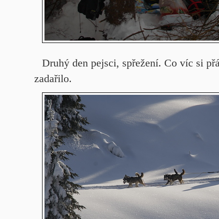
Druhý den pejsci, spřežení. Co víc si př
zadařilo.