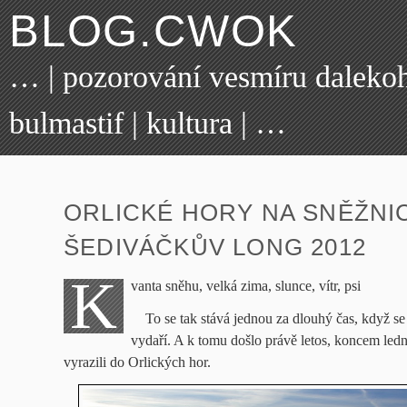
BLOG.CWOK
… | pozorování vesmíru dalekohl
bulmastif | kultura | …
ORLICKÉ HORY NA SNĚŽNIC
ŠEDIVÁČKŮV LONG 2012
K
vanta sněhu, velká zima, slunce, vítr, psi
To se tak stává jednou za dlouhý čas, když se
vydaří. A k tomu došlo právě letos, koncem led
vyrazili do Orlických hor.