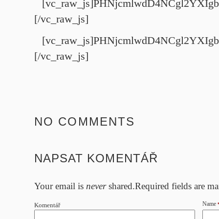
[vc_raw_js]PHNjcmlwdD4NCgl2YX
[/vc_raw_js]
[vc_raw_js]PHNjcmlwdD4NCgl2YX
[/vc_raw_js]
NO COMMENTS
NAPSAT KOMENTÁŘ
Your email is
never
shared.Required fields are m
Name
Komentář