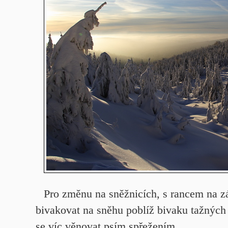
Pro změnu na sněžnicích, s rancem na z
bivakovat na sněhu poblíž bivaku tažných
se víc věnovat psím spřežením.