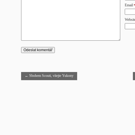
Email
Websit
←
Sbohem Scouti, vítejte Yukony