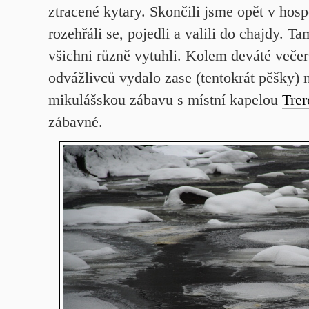
ztracené kytary. Skončili jsme opět v hos
rozehřáli se, pojedli a valili do chajdy. T
všichni různě vytuhli. Kolem deváté večer
odvážlivců vydalo zase (tentokrát pěšky) 
mikulášskou zábavu s místní kapelou
Trer
zábavné.