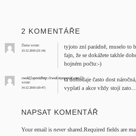
2 KOMENTÁŘE
Dana
wrote:
tyjo
to zní parádně, muselo to b
13.12.2010 (21:14)
fajn, že se dokážete takhle doh
hojném počtu:-)
cwok[[openidhttp://cwok.myopenid.com/]]
ta dohoda
je často dost náročná
wrote:
vyplatí a akce vždy stojí zato
14.12.2010 (10:47)
NAPSAT KOMENTÁŘ
Your email is
never
shared.Required fields are m