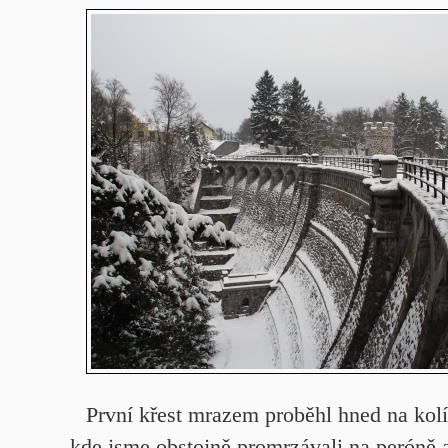
První křest mrazem proběhl hned na kol
kde jsme obstojně promrzávali na peróně a