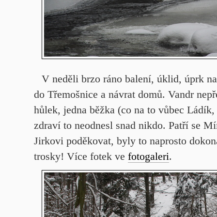
V neděli brzo ráno balení, úklid, úprk n
do Třemošnice a návrat domů. Vandr nepře
hůlek, jedna běžka (co na to vůbec Ládík,
zdraví to neodnesl snad nikdo. Patří se M
Jirkovi poděkovat, byly to naprosto doko
trosky! Více fotek ve
fotogaleri
.