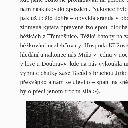
nám naskakovalo zpoždění. Nakonec bylo
pak už to šlo dobře – obvyklá sranda v ob
zlomená kytara opravená izolepou, dlouhá 
běžkách z Třemošnice. Těžké batohy na z
běžkování nezlehčovaly. Hospoda Křížovk
hledání a nakonec nás Míňa v jednu v noc
v lese u Doubravy, kde na nás vykoukla m
vyhřáté chatky zase Tačůd s bráchou Jirko
překvápko a nám se ulevilo – spaní na sn
bylo přeci jenom trochu síla :-).