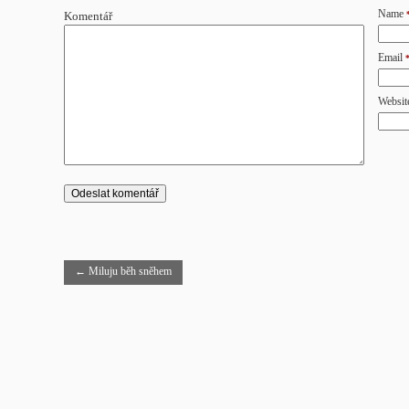
Name
Komentář
Email
Websit
←
Miluju běh sněhem