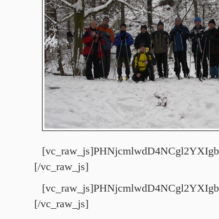
[vc_raw_js]PHNjcmlwdD4NCgl2YX
[/vc_raw_js]
[vc_raw_js]PHNjcmlwdD4NCgl2YX
[/vc_raw_js]