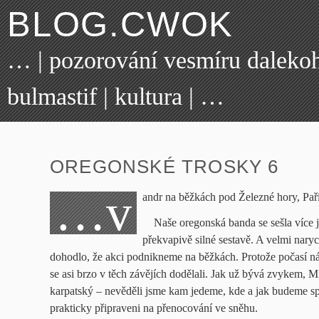
BLOG.CWOK
… | pozorování vesmíru dalekohl
bulmastif | kultura | …
OREGONSKÉ TROSKY 6
…v
andr na běžkách pod Železné hory, Pa
Naše oregonská banda se sešla více j
překvapivě silné sestavě. A velmi naryc
dohodlo, že akci podnikneme na běžkách. Protože počasí 
se asi brzo v těch závějích dodělali. Jak už bývá zvykem, M
karpatský – nevěděli jsme kam jedeme, kde a jak budeme spá
prakticky připraveni na přenocování ve sněhu.