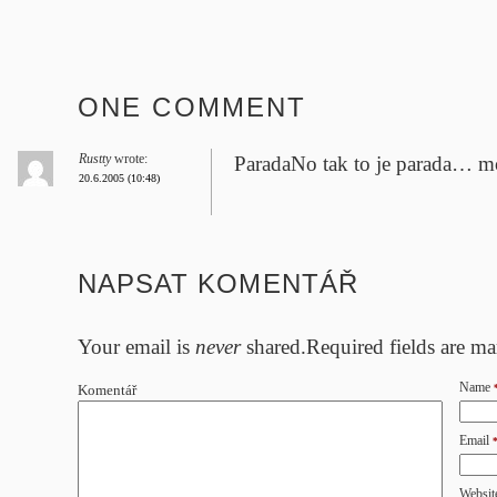
ONE COMMENT
Rustty
wrote:
Parada
No tak to je parada…
20.6.2005 (10:48)
NAPSAT KOMENTÁŘ
Your email is
never
shared.Required fields are m
Name
Komentář
Email
Websit