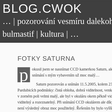
BLOG.CWOK
… | pozorování vesmíru dalekohl
bulmastif | kultura | …
FOTKY SATURNA
p
okusil jsem se nasnímat CCD kamerkou Saturn, ale 
snímání s mým vybavením už moc malý…
Saturn pozorován a snímán 11.5.2005, kolem 23
Pardubicích podmínky: čistá obloha, dobrá viditelnost, ven
v zorném poli velmi malý, ale byl v okuláru okem pěkně vid
viditelný a rozeznatelný. Při snímání CCD okulárem ale dík
není výsledný obraz moc použitelný. Řešením by bylo vyšší z