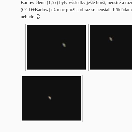
Barlow členu (1,5x) byly výsledky ještě horší, neostré a ro
(CCD+Barlow) už moc pruží a obraz se neustálí. Přikládám t
nebude 🙂