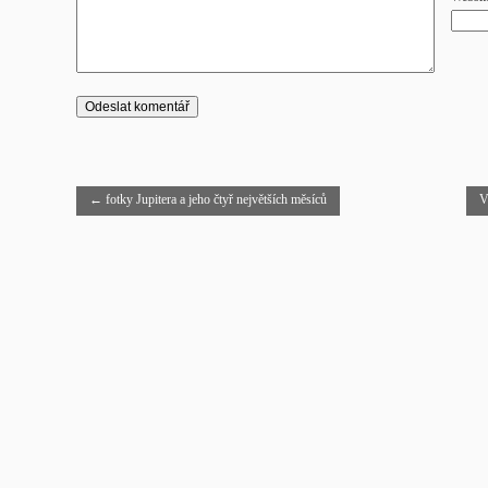
←
fotky Jupitera a jeho čtyř největších měsíců
V